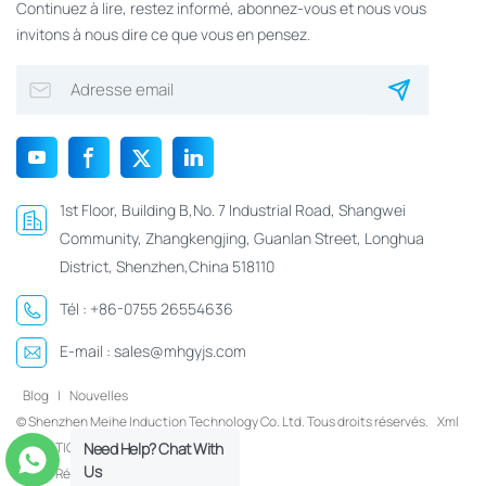
Continuez à lire, restez informé, abonnez-vous et nous vous
invitons à nous dire ce que vous en pensez.
1st Floor, Building B,No. 7 Industrial Road, Shangwei
Community, Zhangkengjing, Guanlan Street, Longhua
District, Shenzhen,China 518110
Tél :
+86-0755 26554636
E-mail :
sales@mhgyjs.com
Blog
|
Nouvelles
© Shenzhen Meihe Induction Technology Co. Ltd. Tous droits réservés.
Xml
|
POLITIQUE DE CONFIDENTIALITÉ
Need Help? Chat With
Us
Réseau IPv6 pris en charge