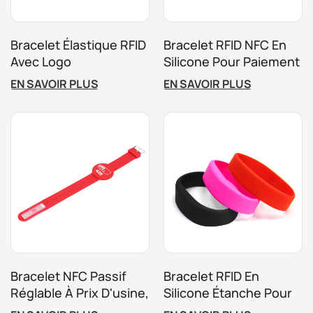
Bracelet Élastique RFID
Bracelet RFID NFC En
Avec Logo
Silicone Pour Paiement
Personnalisé Pour
Sans Espèces,
EN SAVOIR PLUS
EN SAVOIR PLUS
Activités De Festival De
Contrôle D'accès Aux
Parc D'attractions
Événements Et
Billetterie Intelligente
Bracelet NFC Passif
Bracelet RFID En
Réglable À Prix D'usine,
Silicone Étanche Pour
Bracelet En Silicone
Événement