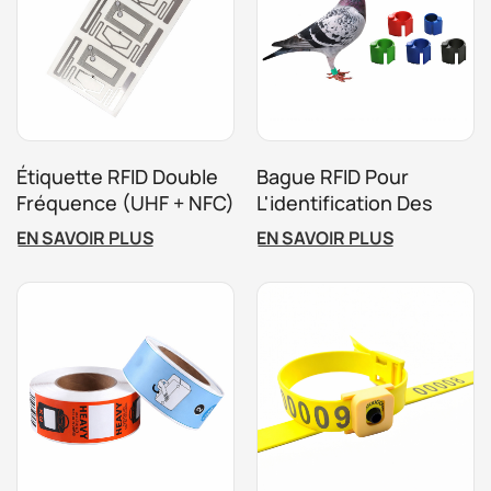
Étiquette RFID Double
Bague RFID Pour
Fréquence (UHF + NFC)
L'identification Des
Pour L'emballage
Volailles Et Des Pigeons
EN SAVOIR PLUS
EN SAVOIR PLUS
Intelligent Et Le Suivi
Des Actifs