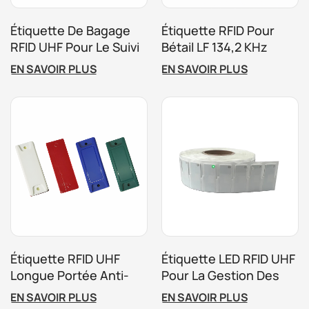
Étiquette De Bagage
Étiquette RFID Pour
RFID UHF Pour Le Suivi
Bétail LF 134,2 KHz
Dans Les Aéroports Et
ISO11784/11785
EN SAVOIR PLUS
EN SAVOIR PLUS
Les Compagnies
Aériennes
Étiquette RFID UHF
Étiquette LED RFID UHF
Longue Portée Anti-
Pour La Gestion Des
Métal Pour Le Suivi Des
Actifs Locatifs
EN SAVOIR PLUS
EN SAVOIR PLUS
Actifs