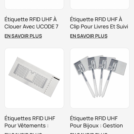
Étiquette RFID UHF À
Étiquette RFID UHF À
Clouer Avec UCODE 7
Clip Pour Livres Et Suivi
Pour La Gestion Des
D'inventaire
EN SAVOIR PLUS
EN SAVOIR PLUS
Arbres Et Du Bois
Réutilisable
Étiquettes RFID UHF
Étiquette RFID UHF
Pour Vêtements :
Pour Bijoux : Gestion
Gestion Des Stocks
Des Stocks Et Suivi En