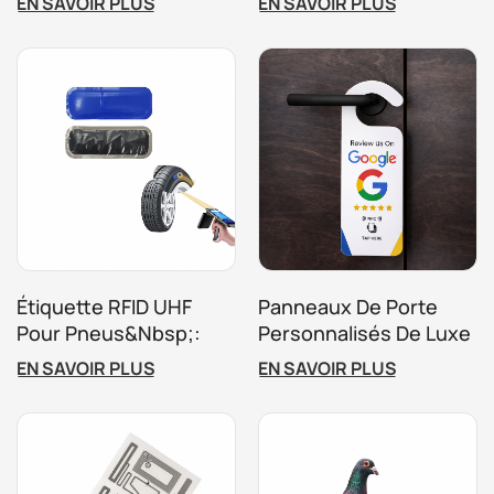
EN SAVOIR PLUS
EN SAVOIR PLUS
Dans Le Commerce De
Magasin
Détail De Vêtements
Étiquette RFID UHF
Panneaux De Porte
Pour Pneus&nbsp;:
Personnalisés De Luxe
Suivi Et Gestion De
Pour Complexes
EN SAVOIR PLUS
EN SAVOIR PLUS
Flotte
Hôteliers Et Hôtels De
Charme