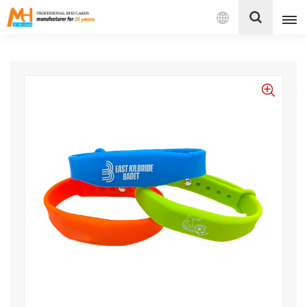
Français
English
Français
Español
Português
بالعربية