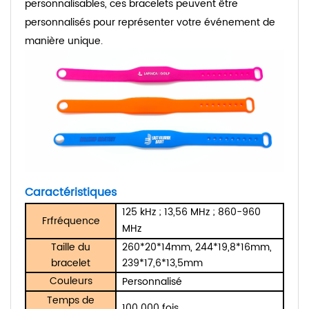
personnalisables, ces bracelets peuvent être
personnalisés pour représenter votre événement de
manière unique.
Caractéristiques
125 kHz ; 13,56 MHz ; 860-960
Fr
fréquence
MHz
Taille du
260*20*14mm, 244*19,8*16mm,
bracelet
239*17,6*13,5mm
Couleurs
Personnalisé
Temps de
100 000 fois