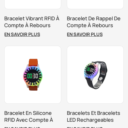
Bracelet Vibrant RFID À
Bracelet De Rappel De
Compte À Rebours
Compte À Rebours
Avec Alertes
Vibrant RFID Pour La
EN SAVOIR PLUS
EN SAVOIR PLUS
Programmables Pour
Gestion Des
La Gestion Des
Attractions Basées Sur
Attractions Et Des
Le Temps
Locations
Bracelet En Silicone
Bracelets Et Bracelets
RFID Avec Compte À
LED Rechargeables
Rebours Et Logo
Avec Gestion Du