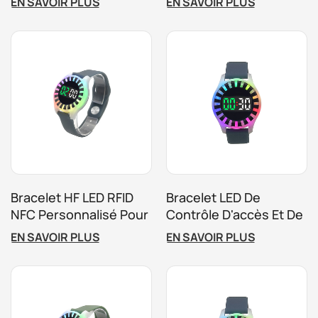
EN SAVOIR PLUS
EN SAVOIR PLUS
Personnalisé, Avec
Temps Clignotante
Lumières LED
Pour Parc De
Trampolines
Bracelet HF LED RFID
Bracelet LED De
NFC Personnalisé Pour
Contrôle D'accès Et De
Parc D'aventure
Gestion Du Temps
EN SAVOIR PLUS
EN SAVOIR PLUS
Pour Les Attractions
Temporelles Des Parcs
De Trampolines