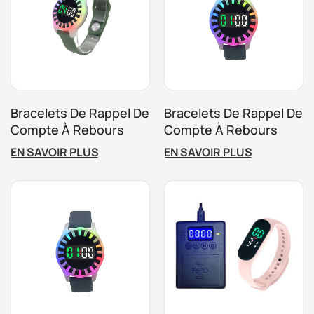
Bracelets De Rappel De
Bracelets De Rappel De
Compte À Rebours
Compte À Rebours
RFID Pour Contrôle
RFID Personnalisés
EN SAVOIR PLUS
EN SAVOIR PLUS
D'accès Pour
Pour Activités En
Attractions
Intérieur
Chronométrées