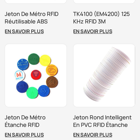
Jeton De Métro RFID
TK4100 (EM4200) 125
Réutilisable ABS
KHz RFID 3M
Personnalisé
Autocollants Pièces 25
EN SAVOIR PLUS
EN SAVOIR PLUS
Mm
Jeton De Métro
Jeton Rond Intelligent
Étanche RFID
En PVC RFID Étanche
125 KHz 13,56 MHz
EN SAVOIR PLUS
EN SAVOIR PLUS