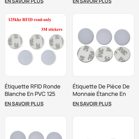
EN SAVOIR PLUS
EN SAVOIR PLUS
Personnalisée
860-960 MHz 13,56
MHz Carte De Pièce De
Monnaie RFID 125 KHz
Étiquette RFID Ronde
Étiquette De Pièce De
Blanche En PVC 125
Monnaie Étanche En
KHz TK4100 EM4305
PVC RFID HF
EN SAVOIR PLUS
EN SAVOIR PLUS