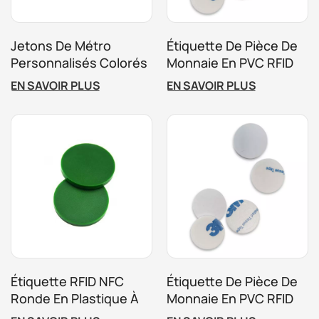
Jetons De Métro
Étiquette De Pièce De
Personnalisés Colorés
Monnaie En PVC RFID
20 Mm, 22 Mm, 30 Mm,
860-960 MHz 13,56
EN SAVOIR PLUS
EN SAVOIR PLUS
ABS 13,56 MHz, 125
MHz Carte De Pièce De
KHz, RFID
Monnaie RFID 125 KHz
Étiquette RFID NFC
Étiquette De Pièce De
Ronde En Plastique À
Monnaie En PVC RFID
Impression
De Taille Personnalisée