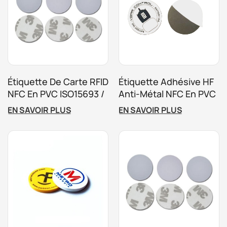
Étiquette De Carte RFID
Étiquette Adhésive HF
NFC En PVC ISO15693 /
Anti-Métal NFC En PVC
ISO14443A 13,56 MHz
Rigide Pour Pièce De
EN SAVOIR PLUS
EN SAVOIR PLUS
Monnaie