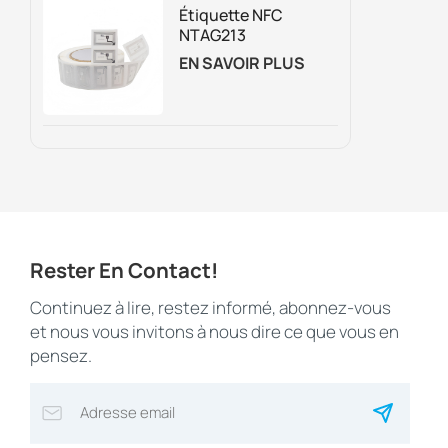
Étiquette NFC
NTAG213
Réinscriptible
EN SAVOIR PLUS
Personnalisée Pour
Emballage
Intelligent,
Marketing
Numérique Et Suivi
Des Actifs
Rester En Contact!
Continuez à lire, restez informé, abonnez-vous
et nous vous invitons à nous dire ce que vous en
pensez.