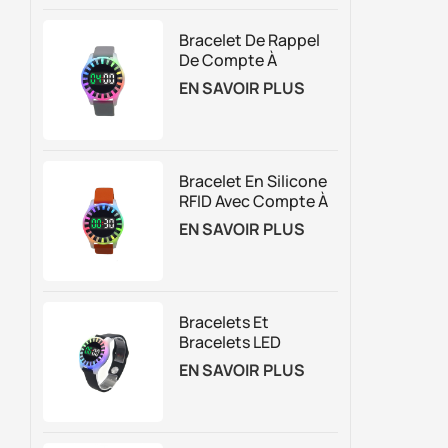
Bracelet De Rappel
De Compte À
Rebours Vibrant
EN SAVOIR PLUS
RFID Pour La Gestion
Des Attractions
Basées Sur Le
Temps
Bracelet En Silicone
RFID Avec Compte À
Rebours Et Logo
EN SAVOIR PLUS
Personnalisé, Avec
Lumières LED
Bracelets Et
Bracelets LED
Rechargeables Avec
EN SAVOIR PLUS
Gestion Du Temps
Clignotante Pour
Parc De Trampolines