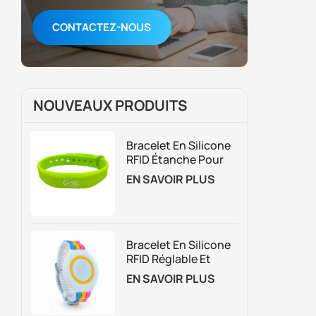
CONTACTEZ-NOUS
NOUVEAUX PRODUITS
Bracelet En Silicone
RFID Étanche Pour
Le Contrôle D'accès
EN SAVOIR PLUS
Et La Gestion Des
Adhésions
Bracelet En Silicone
RFID Réglable Et
Personnalisé
EN SAVOIR PLUS