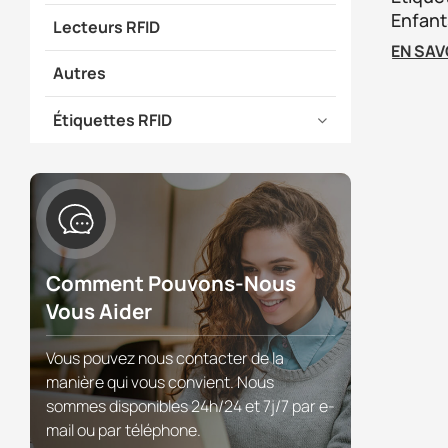
Enfant
Lecteurs RFID
15693,
EN SAV
Jetabl
Autres
Étiquettes RFID
Comment Pouvons-Nous
Vous Aider
Vous pouvez nous contacter de la
manière qui vous convient. Nous
sommes disponibles 24h/24 et 7j/7 par e-
mail ou par téléphone.