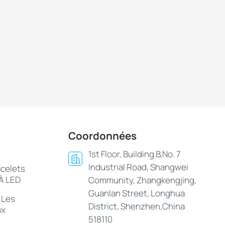
Coordonnées
1st Floor, Building B,No. 7
Industrial Road, Shangwei
acelets
 À LED
Community, Zhangkengjing,
Guanlan Street, Longhua
 Les
District, Shenzhen,China
ux
518110