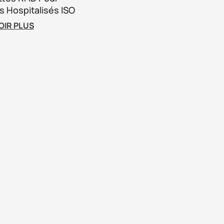
s Hospitalisés ISO
 Bracelets
OIR PLUS
es