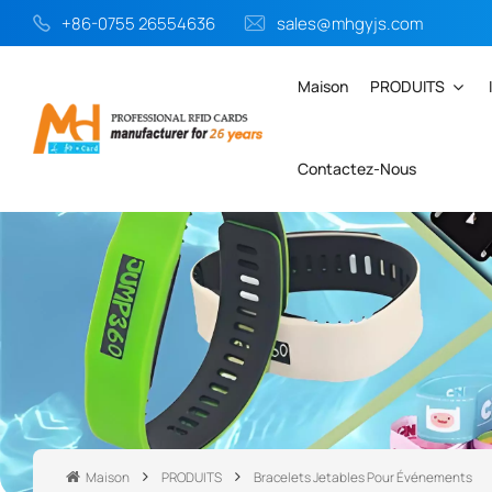
+86-0755 26554636
sales@mhgyjs.com
Maison
PRODUITS
Contactez-Nous
Maison
PRODUITS
Bracelets Jetables Pour Événements