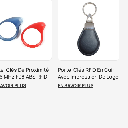
te-Clés De Proximité
Porte-Clés RFID En Cuir
56 MHz F08 ABS RFID
Avec Impression De Logo
r Contrôle D'accès
SAVOIR PLUS
EN SAVOIR PLUS