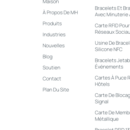
Maison
Bracelets Et Br
À Propos De MH
Avec Minuterie
Produits
Carte RFID Pour
Réseaux Socia
Industries
Usine De Bracel
Nouvelles
Silicone NFC
Blog
Bracelets Jetab
Événements
Soutien
Cartes À Puce R
Contact
Hôtels
Plan Du Site
Carte De Bloca
Signal
Carte De Memb
Métallique
Bracelet RFID 1