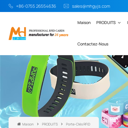
+86-0755 26554636
sales@mhgyjs.com
Maison
PRODUITS
Contactez-Nous
Maison
PRODUITS
Porte-Clés RFID