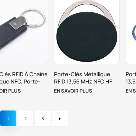
Clés RFID À Chaîne
Porte-Clés Métallique
Por
ique NFC, Porte-
RFID 13,56 MHz NFC HF
13,
telligent RFID Pour
Pour Contrôle D'accès
Pou
OIR PLUS
EN SAVOIR PLUS
EN 
me D'accès
Durable
ologique
1
2
3