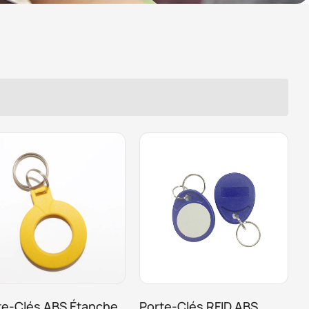
te-Clés ABS Étanche
Porte-Clés RFID ABS