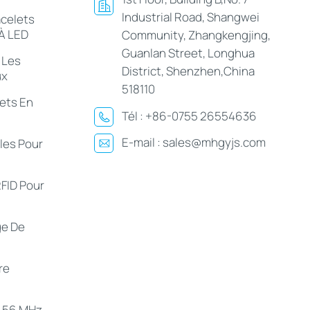
Industrial Road, Shangwei
acelets
 À LED
Community, Zhangkengjing,
Guanlan Street, Longhua
 Les
District, Shenzhen,China
ux
518110
ets En
Tél :
+86-0755 26554636
E-mail :
sales@mhgyjs.com
les Pour
FID Pour
ge De
re
3,56 MHz