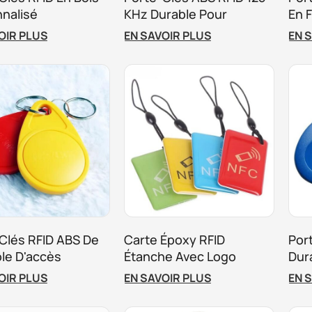
nalisé
KHz Durable Pour
En 
Solution De Contrôle
Pou
OIR PLUS
EN SAVOIR PLUS
EN 
D'accès
Clés RFID ABS De
Carte Époxy RFID
Por
le D'accès
Étanche Avec Logo
Dur
he TK4100
Personnalisé Pour Le
Per
OIR PLUS
EN SAVOIR PLUS
EN 
nalisé
Contrôle D'accès
Con