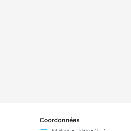
Coordonnées
1st Floor, Building B,No. 7