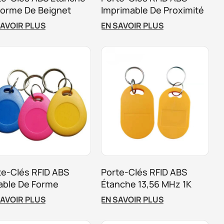
Forme De Beignet
Imprimable De Proximité
r Le Contrôle D'accès
125 KHz Personnalisé
SAVOIR PLUS
EN SAVOIR PLUS
Pour Le Contrôle D'accès
te-Clés RFID ABS
Porte-Clés RFID ABS
able De Forme
Étanche 13,56 MHz 1K
sonnalisée Pour Le
Pour Contrôle D'accès
SAVOIR PLUS
EN SAVOIR PLUS
trôle D'accès