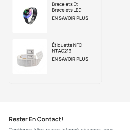
Bracelets Et
Bracelets LED
Rechargeables Avec
EN SAVOIR PLUS
Gestion Du Temps
Clignotante Pour
Parc De Trampolines
Étiquette NFC
NTAG213
Réinscriptible
EN SAVOIR PLUS
Personnalisée Pour
Emballage
Intelligent,
Marketing
Numérique Et Suivi
Des Actifs
Rester En Contact!
Continuez à lire, restez informé, abonnez-vous