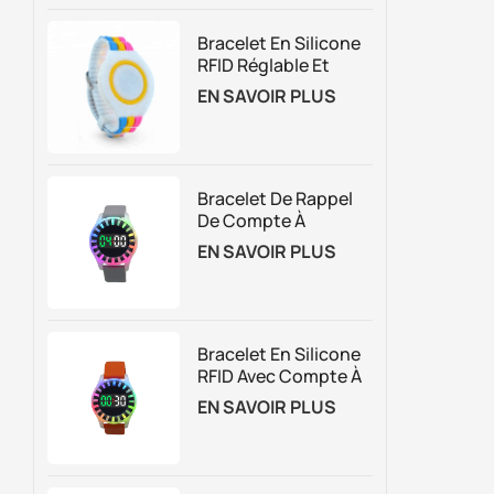
Bracelet En Silicone
RFID Réglable Et
Personnalisé
EN SAVOIR PLUS
Bracelet De Rappel
De Compte À
Rebours Vibrant
EN SAVOIR PLUS
RFID Pour La Gestion
Des Attractions
Basées Sur Le
Temps
Bracelet En Silicone
RFID Avec Compte À
Rebours Et Logo
EN SAVOIR PLUS
Personnalisé, Avec
Lumières LED