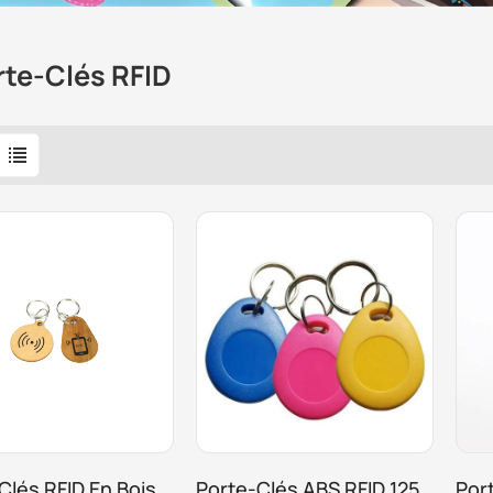
rte-Clés RFID
Clés RFID En Bois
Porte-Clés ABS RFID 125
Por