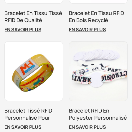
Bracelet En Tissu Tissé
Bracelet En Tissu RFID
RFID De Qualité
En Bois Recyclé
Supérieure
Respectueux De
EN SAVOIR PLUS
EN SAVOIR PLUS
L'environnement
Bracelet Tissé RFID
Bracelet RFID En
Personnalisé Pour
Polyester Personnalisé
Événements, Bracelets
À Usage Unique Pour
EN SAVOIR PLUS
EN SAVOIR PLUS
En Tissu Élastique NFC
Festival, Événement,