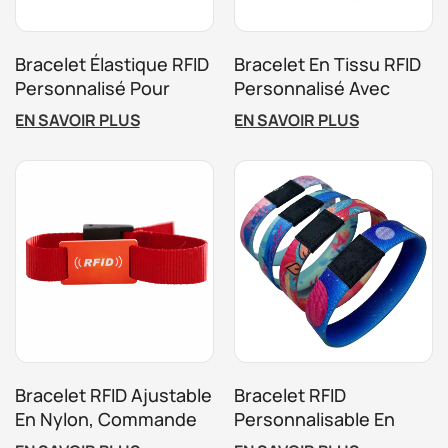
Bracelet Élastique RFID
Bracelet En Tissu RFID
Personnalisé Pour
Personnalisé Avec
Événements Et
MIFARE Ultralight Pour
EN SAVOIR PLUS
EN SAVOIR PLUS
Contrôle D'accès
Festivals De Musique
Bracelet RFID Ajustable
Bracelet RFID
En Nylon, Commande
Personnalisable En
Groupée
Polyester, Idéal Pour