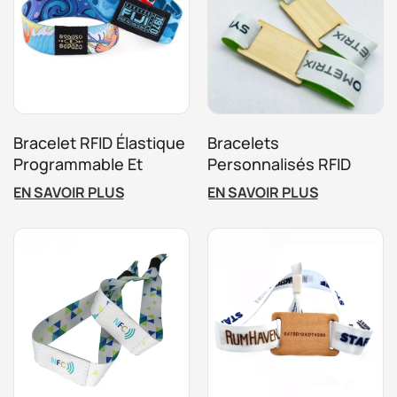
Bracelet RFID Élastique
Bracelets
Programmable Et
Personnalisés RFID
Étanche Avec Logo
13,56 MHz NFC En Bois
EN SAVOIR PLUS
EN SAVOIR PLUS
Personnalisé
Pour Événements,
Festivals, Clubs,
Concerts, Activités De
Vacances, Expositions,
Paiements En Espèces