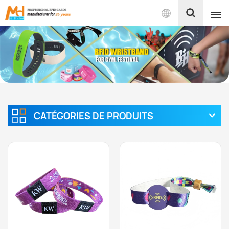
Français
English
Français
Español
CATÉGORIES DE PRODUITS
Português
بالعربية