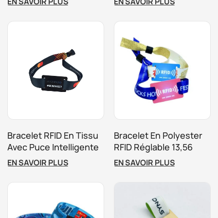
EN SAVOIR PLUS
EN SAVOIR PLUS
Personnalisée Pour
Les Événements Et La
Événement
Promotion De Marques
Bracelet RFID En Tissu
Bracelet En Polyester
Avec Puce Intelligente
RFID Réglable 13,56
Intégrée Pour
MHz Pour Événements
EN SAVOIR PLUS
EN SAVOIR PLUS
Événements
Sportifs, Festivals De
Musique Et
Événements Sans
Espèces