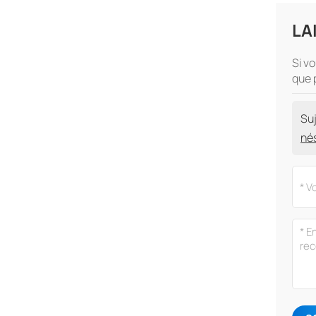
LA
Si v
que 
Suj
nés