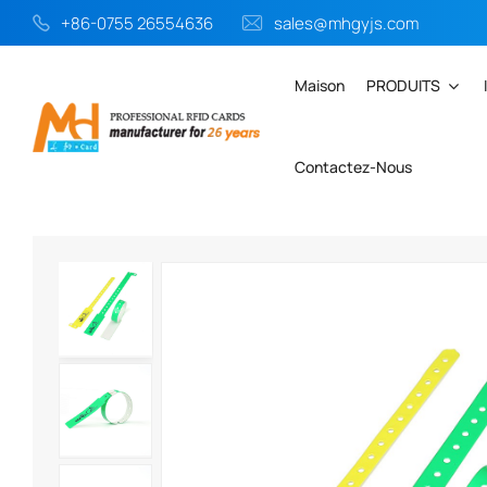
+86-0755 26554636
sales@mhgyjs.com
Maison
PRODUITS
Contactez-Nous
Maison
PRODUITS
Bracelet RFID En PVC
Bracelet D'ide