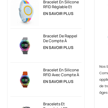
Bracelet En Silicone
RFID Réglable Et
Personnalisé
EN SAVOIR PLUS
Bracelet De Rappel
De Compte À
Rebours Vibrant
EN SAVOIR PLUS
RFID Pour La Gestion
Des Attractions
Basées Sur Le
Temps
Nos b
Bracelet En Silicone
Comme
RFID Avec Compte À
appli
Rebours Et Logo
EN SAVOIR PLUS
Personnalisé, Avec
de tr
Lumières LED
âges 
Bracelets Et