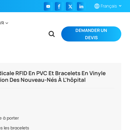
Français
VR
DEMANDER UN
English
DEVIS
Français
tion Des Nouveau-Nés À L'hôpital
Español
Português
dicale RFID En PVC Et Bracelets En Vinyle
tion Des Nouveau-Nés À L'hôpital
بالعربية
e à porter
us les bracelets