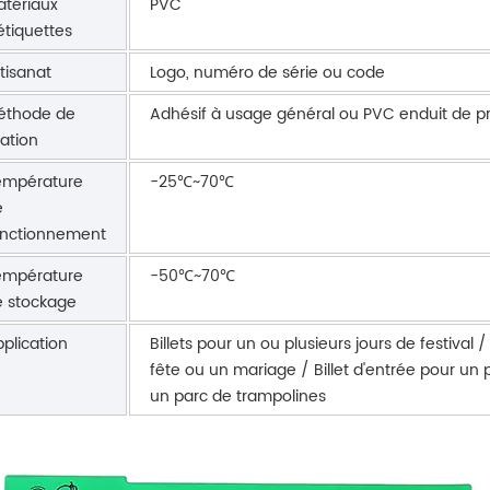
tériaux
PVC
étiquettes
tisanat
Logo, numéro de série ou code
éthode de
Adhésif à usage général ou PVC enduit de pr
xation
empérature
-25℃~70℃
e
onctionnement
empérature
-50℃~70℃
 stockage
plication
Billets pour un ou plusieurs jours de festival /
fête ou un mariage / Billet d'entrée pour un pa
un parc de trampolines