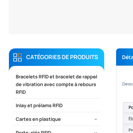
CATÉGORIES DE PRODUITS
Déta
Bracelets RFID et bracelet de rappel
Descr
de vibration avec compte à rebours
RFID
Inlay et prélams RFID
Pa
Éb
Cartes en plastique
Pr
Porte-clés RFID