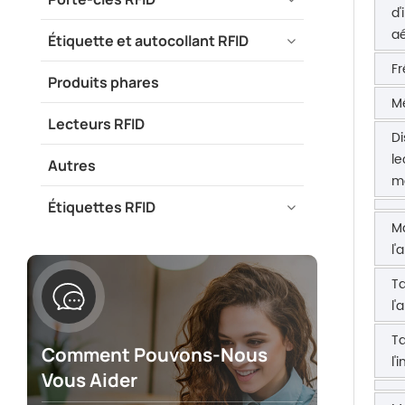
d'
aé
Étiquette et autocollant RFID
F
Produits phares
M
Lecteurs RFID
Di
le
Autres
m
Étiquettes RFID
Ma
l'
Ta
l'
Ta
Comment Pouvons-Nous
l'
Vous Aider