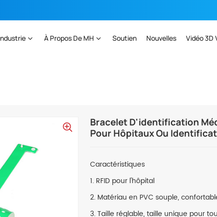
Industrie
À Propos De MH
Soutien
Nouvelles
Vidéo 3D 
ntification Médicale RFID En PVC Et Bracelets En Vinyle Pour Hôpitaux Ou Identifica
Bracelet D'identification Mé
Pour Hôpitaux Ou Identifica
Caractéristiques
1. RFID pour l'hôpital
2. Matériau en PVC souple, confortabl
3. Taille réglable, taille unique pour to