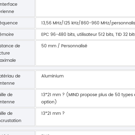
interface
rienne
réquence
13,56 MHz/125 kHz/860-960 MHz/personnali
émoire
EPC 96-480 bits, utilisateur 512 bits, TID 32 bit
stance de
50 mm / Personnalisé
cture
aximale
tériau de
Aluminium
antenne
ille de
13*21 mm ? (MIND propose plus de 50 types 
antenne
option)
ille de
13*21 mm ?
incrustation