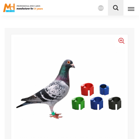
Français
English
Français
Español
Português
بالعربية