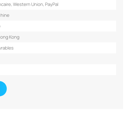
caire, Western Union, PayPal
Chine
é
Hong Kong
vrables