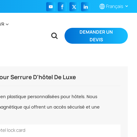
Français
VR
DEMANDER UN
English
DEVIS
Français
Español
Português
ur Serrure D'hôtel De Luxe
بالعربية
s en plastique personnalisées pour hôtels. Nous
gnétique qui offrent un accès sécurisé et une
tel lock card