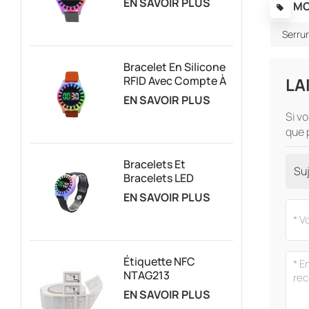
EN SAVOIR PLUS
MO
RFID Pour La Gestion
Des Attractions
Serru
Basées Sur Le
Temps
Bracelet En Silicone
RFID Avec Compte À
LA
Rebours Et Logo
EN SAVOIR PLUS
Personnalisé, Avec
Si v
Lumières LED
que 
Bracelets Et
Suj
Bracelets LED
Rechargeables Avec
EN SAVOIR PLUS
Gestion Du Temps
Clignotante Pour
Parc De Trampolines
Étiquette NFC
NTAG213
Réinscriptible
EN SAVOIR PLUS
Personnalisée Pour