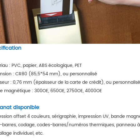
ification
iau : PVC, papier, ABS écologique, PET
nsion : CR80 (85,5*54 mm), ou personnalisé
seur : 0,76 mm (épaisseur de la carte de crédit), ou personnalis
e magnétique : 300OE, 650OE, 2750OE, 4000OE
sanat disponible
:
ssion offset 4 couleurs, sérigraphie, impression UV, bande mag
-barres, codage, codes-barres/numéros thermiques, panneau à g
lage individuel, etc.