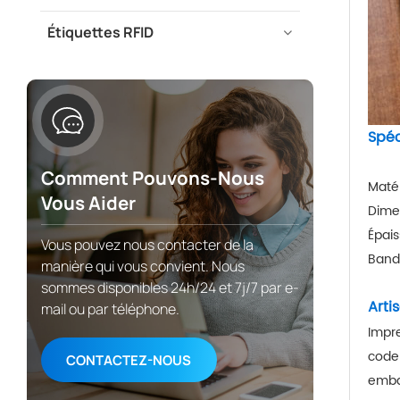
Étiquettes RFID
Spéc
Comment Pouvons-Nous
Matér
Vous Aider
Dime
Épais
Vous pouvez nous contacter de la
Band
manière qui vous convient. Nous
sommes disponibles 24h/24 et 7j/7 par e-
Arti
mail ou par téléphone.
Impre
code
CONTACTEZ-NOUS
embal