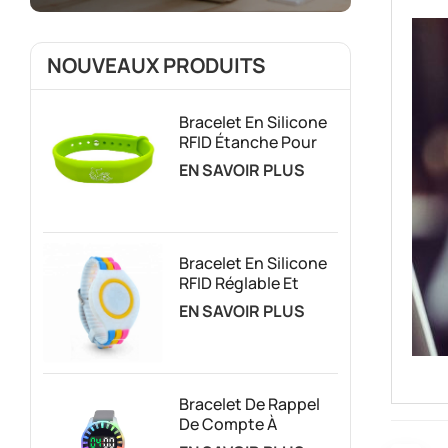
NOUVEAUX PRODUITS
Bracelet En Silicone
RFID Étanche Pour
Le Contrôle D'accès
EN SAVOIR PLUS
Et La Gestion Des
Adhésions
Bracelet En Silicone
RFID Réglable Et
Personnalisé
EN SAVOIR PLUS
Bracelet De Rappel
De Compte À
Rebours Vibrant