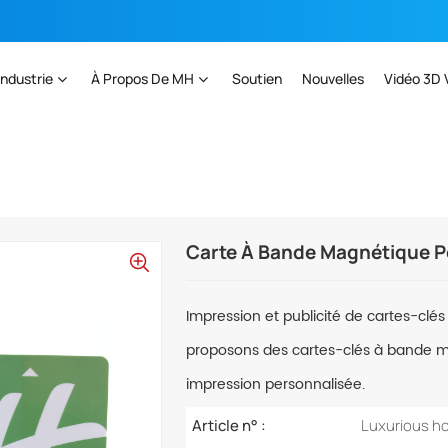
Industrie
À Propos De MH
Soutien
Nouvelles
Vidéo 3D 
 Bande Magnétique Pour Serrure D'hôtel De Luxe
Carte À Bande Magnétique Po
Impression et publicité de cartes-clé
proposons des cartes-clés à bande ma
impression personnalisée.
Article n° :
Luxurious ho