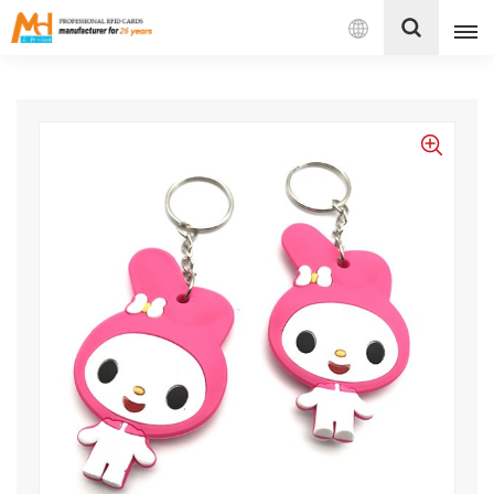
Français
English
Français
Español
Português
بالعربية