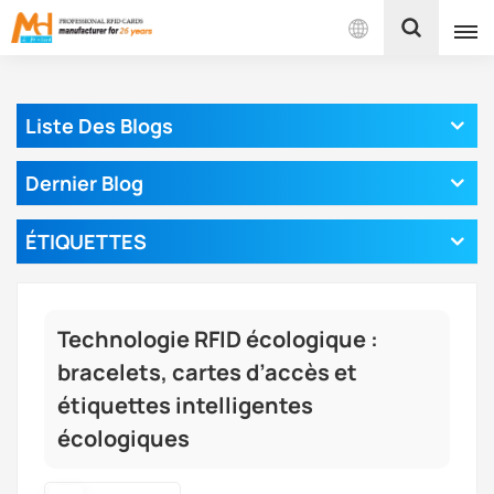
Français
Liste Des Blogs
English
Dernier Blog
Français
ÉTIQUETTES
Español
Português
Technologie RFID écologique :
بالعربية
bracelets, cartes d’accès et
étiquettes intelligentes
écologiques