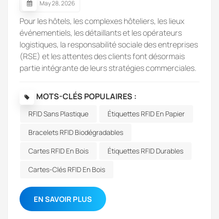
May 28, 2026
Pour les hôtels, les complexes hôteliers, les lieux
événementiels, les détaillants et les opérateurs
logistiques, la responsabilité sociale des entreprises
(RSE) et les attentes des clients font désormais
partie intégrante de leurs stratégies commerciales.
La question cruciale n'est plus de savoir s'il faut
adopter la technologie RFID, mais plutôt comment
MOTS-CLÉS POPULAIRES :
les entreprises peuvent opérer une transition vers
RFID Sans Plastique
Étiquettes RFID En Papier
des solutions RFID plus écologiques sans
compromettre leur efficacité opérationnelle, leur
Bracelets RFID Biodégradables
durabilité ni leur sécurité.La technologie RFID
écologique offre précisément cet équilibre. En
Cartes RFID En Bois
Étiquettes RFID Durables
remplaçant les produits RFID traditionnels à base de
Cartes-Clés RFID En Bois
plastique par des alternatives respectueuses de
l'environnement, les entreprises peuvent réduire
efficacement leur empreinte écologique tout en
EN SAVOIR PLUS
répondant à l'ensemble de leurs besoins