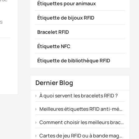
Étiquettes pour animaux
Étiquette de bijoux RFID
us
Bracelet RFID
ègre
Étiquette NFC
Étiquette de bibliothèque RFID
ence
Dernier Blog
e et
À quoi servent les bracelets RFID ?
ules
ortes
Meilleures étiquettes RFID anti-métal pour le suivi des actifs industriels
ence
Comment choisir les meilleurs bracelets en silicone pour la promotion d'événements ?
fils
la
Cartes de jeu RFID ou à bande magnétique : quelle technologie convient le mieux à votre salle d’arcade ?