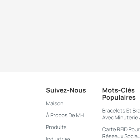
e pour les mises à niveau des systèmes. Pour les clubs de golf, l
es et divers établissements haut de gamme fonctionnant sur
n plus comme un choix judicieux. Les cartes RFID se sont
s systèmes de contrôle d'accès, de l'expérience client et mê
Suivez-Nous
Mots-Clés
Populaires
Maison
Bracelets Et Br
À Propos De MH
Avec Minuterie
Produits
Carte RFID Pour
Réseaux Socia
Industries