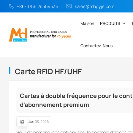
+86-0755 26554636
sales@mhgyjs.com
Maison
PRODUITS
Contactez-Nous
Maison
Carte RFID HF/UHF
Carte RFID HF/UHF
Cartes à double fréquence pour le cont
d'abonnement premium
Jun 03, 2026
Pour de nombreuses entreprises, le contrôle d'accès et