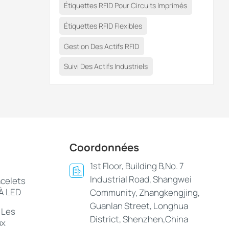
Étiquettes RFID Pour Circuits Imprimés
es
Étiquettes RFID Flexibles
me du
Gestion Des Actifs RFID
Suivi Des Actifs Industriels
Coordonnées
1st Floor, Building B,No. 7
Industrial Road, Shangwei
acelets
 À LED
Community, Zhangkengjing,
Guanlan Street, Longhua
 Les
District, Shenzhen,China
ux