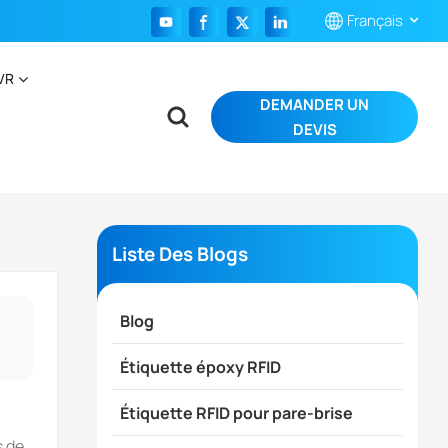
Français
VR
DEMANDER UN
English
DEVIS
Français
Español
Português
Liste Des Blogs
بالعربية
Blog
Étiquette époxy RFID
Étiquette RFID pour pare-brise
s de