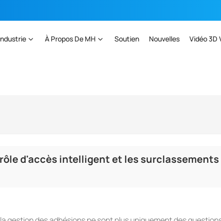
Industrie
À Propos De MH
Soutien
Nouvelles
Vidéo 3D 
rôle d'accès intelligent et les surclassements
 la gestion des adhésions ne sont plus uniquement des question