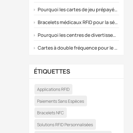
outes
ure
Pourquoi les cartes de jeu prépayées personnalisées ne s'activent-elles pas ?
Bracelets médicaux RFID pour la sécurité des nouveau-nés et le suivi des patients
usion
de
Pourquoi les centres de divertissement optent-ils pour les cartes de jeu RFID personnalisées et prépayées ?
s
Cartes à double fréquence pour le contrôle d'accès intelligent et les surclassements d'abonnement premium
sser
isée
nt au
ÉTIQUETTES
de
érie
e ?
Applications RFID
ieur,
Paiements Sans Espèces
té et
Bracelets NFC
es
ion,
Solutions RFID Personnalisées