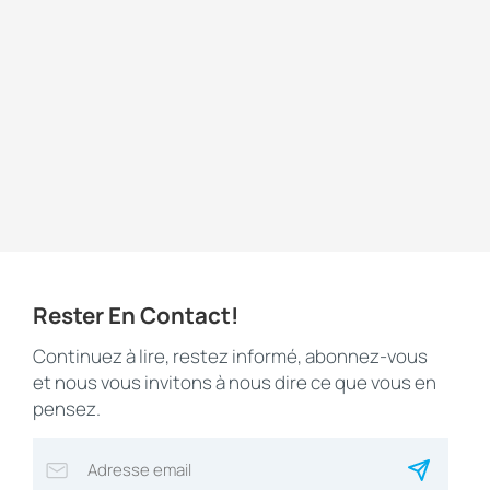
fréquence constituent une solution de transition pratiqu
hôtels, les campus d'entreprises, les zones industriell
abonnement, cette solution complète s'impose de plus e
fermement imposées comme un élément indispensable de
discours de développement durable d'une marque.
Rester En Contact!
Continuez à lire, restez informé, abonnez-vous
et nous vous invitons à nous dire ce que vous en
pensez.